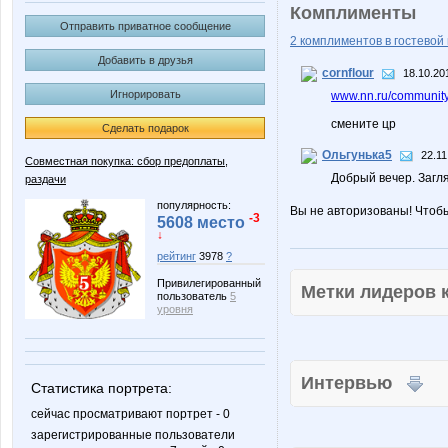
Комплименты
Отправить приватное сообщение
2 комплиментов в гостевой 
Добавить в друзья
cornflour
18.10.20
Игнорировать
www.nn.ru/community/
смените цр
Сделать подарок
Ольгунька5
22.11
Совместная покупка: сбор предоплаты,
Добрый вечер. Загля
раздачи
популярность:
Вы не авторизованы! Чтоб
-3
5608 место
↓
рейтинг
3978
?
Привилегированный
Метки лидеров
пользователь
5
уровня
Интервью
Статистика портрета:
сейчас просматривают портрет - 0
зарегистрированные пользователи